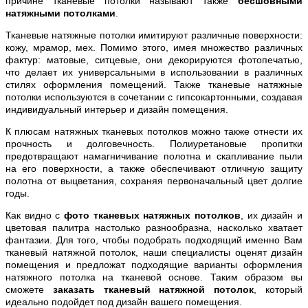
причине тканевые потолки называют также
бесшовными
натяжными потолками
.
Тканевые натяжные потолки имитируют различные поверхности:
кожу, мрамор, мех. Помимо этого, имея множество различных
фактур: матовые, ситцевые, они декорируются фотопечатью,
что делает их универсальными в использовании в различных
стилях оформления помещений. Также тканевые натяжные
потолки используются в сочетании с гипсокартонными, создавая
индивидуальный интерьер и дизайн помещения.
К плюсам натяжных тканевых потолков можно также отнести их
прочность и долговечность. Полиуретановые пропитки
предотвращают намагничивание полотна и скапливание пыли
на его поверхности, а также обеспечивают отличную защиту
полотна от выцветания, сохраняя первоначальный цвет долгие
годы.
Как видно с
фото тканевых натяжных потолков
, их дизайн и
цветовая палитра настолько разнообразна, насколько хватает
фантазии. Для того, чтобы подобрать подходящий именно Вам
тканевый натяжной потолок, наши специалисты оценят дизайн
помещения и предложат подходящие варианты оформления
натяжного потолка на тканевой основе. Таким образом вы
сможете
заказать тканевый натяжной потолок
, который
идеально подойдет под дизайн вашего помещения.