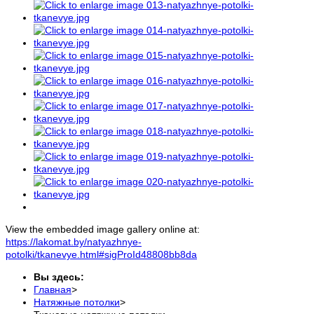
View the embedded image gallery online at:
https://lakomat.by/natyazhnye-
potolki/tkanevye.html#sigProId48808bb8da
Вы здесь:
Главная
>
Натяжные потолки
>